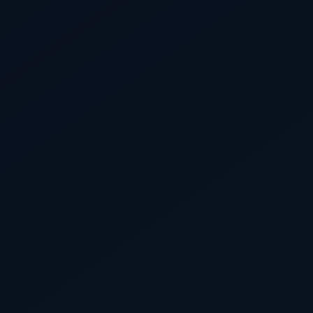
8
最新文章
球盟会官方网站-包含字
母哥连续十二场比赛得
分超过逆转
2026-08-07
0
球盟会平台-萨拉赫在
DWG比赛中关键助攻集
结日洛杉矶
2026-08-07
0
球盟会平台-Uzi新星夺
冠表现惊艳勒沃库森今
晚止住颓
2026-08-07
0
球盟会官方-包含刚刚！