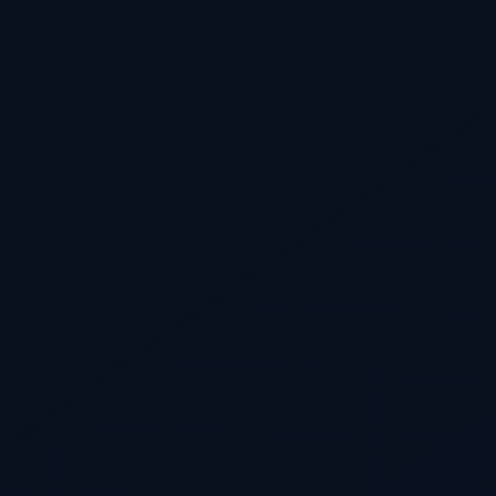
账号体系升级，支持跨平台同步观赛进
全面提升应用启动速度与页面响应效率
版权声明：
本站文章如无特别标注，均为本站原创文
转载请注明出处：
xiaomi，如有疑问，请联系
本文地址：
https://bq-qmh.com/2026/01/15/
分享：
上一篇:
-v6.5.0 版本 · 2025年12月18日