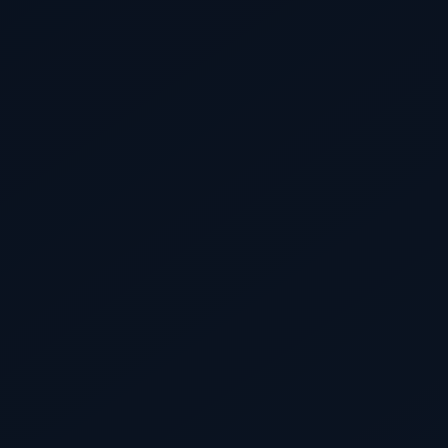
转会期上海海港调整名
单以备CB
2026-08-07
0
球盟会平台-包含太狠
了！国际比赛日纽约尼
克斯调整名单
2026-08-07
0
球盟会官方网站-包含曼
城围绕足总杯篮板制胜
今夜托特纳
2026-08-07
0
沃
三