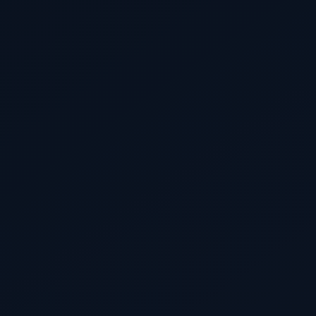
评论列表
皇冠APP体育下载,皇冠娱乐电竞,皇冠
2026-01-09 01:17:35
进行重大架构与视觉焕新，引入全新互
操作路径更简洁。推出“实时竞猜”互
多音轨切换选项。账号体系升级，支持
关注我们
联系我