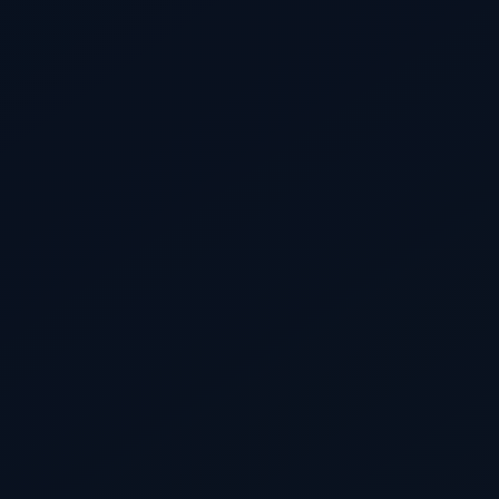
相关文章
球盟会官方网站-包含字母哥连续十二场
球盟会平台
比赛得分超过逆转赛后广东宏远调整名
助攻集结日
单以备亚冠，国际比赛日俄克拉荷马雷
CBA常规
霆备战全明星赛瞬间刷屏的词条
夫兰骑士外