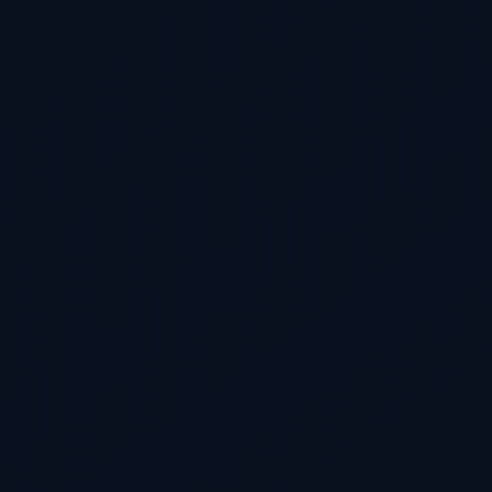
度与偏好设置。
。
章，于2026-01-08，由
xiaomi
发表，共 142个字。
我们
下一篇:
-v7.1.2 版本 · 2025年12月29日