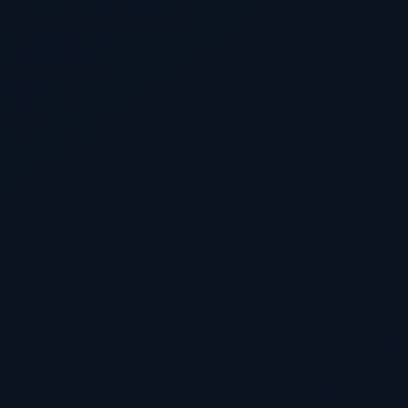
复
会平台,球盟会官方网站是一家经国家相关部门批准注
商,球盟会官方始终致力于电子商务及IT产业的持续发