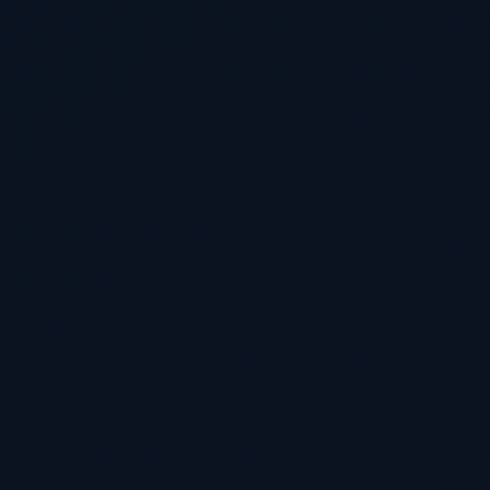
或权利之放弃。
7.3 本平台保留随时更新、修改本协议的权利。修改后的
协议将在本平台指定页面公布，并注明最新更新日期。您
有责任定期查阅。如您在本协议内容变更后继续使用本平
台服务，即表示您已接受经修订的协议。
版权声明：
本站文章如无特别标注，均为本站原创文章，
于2025-05-23，由
xiaomi
发表，共 3183个字。
转载请注明出处：
xiaomi，如有疑问，请联系我们
本文地址：
https://bq-qmh.com/about
关注我们