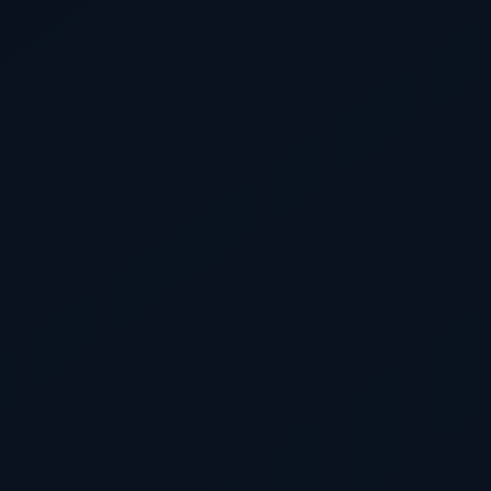
3.3
系统与数据安全：
不得从事任何可能破坏、干扰、瓦
解本平台网络系统、服务器、软件正常运行的行为，包括
但不限于使用恶意代码、病毒、爬虫程序、机器人、数据
抓取工具或其他技术手段，非法获取、干扰、破坏平台数
据、用户信息或系统架构；不得尝试进行未经授权的系统
访问、扫描、测试或破坏安全防护措施。
3.4 您违反本条规定所产生的任何责任及后果均由您自行
承担，给本平台或第三方造成损害的，您应负责全额赔
偿。本平台有权根据违规情节，独立判断并采取本协议第
6章所述的处理措施。
第四章 知识产权声明
4.1 本平台提供的服务中包含的以及用户在使用过程中接触
到的所有内容，包括但不限于文字、文章、图片、照片、
音频、视频、图表、界面设计、版面框架、数据、商标、