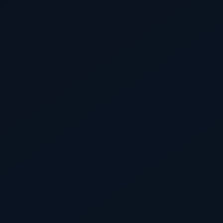
均适用中华人民共和国大陆地区法律（不包括冲突法）。
6.2 因本协议或您使用本平台服务所引起或与之相关的任
何争议、纠纷或索赔，双方应首先尝试通过友好协商解
决。若协商不成，任何一方均有权将争议提交至
本平台运
营方所在地有管辖权的人民法院
通过诉讼方式解决。
第七章 其他规定
7.1 如您对本协议的内容、执行有任何疑问、意见或建议，
或需要就账户、服务相关问题进行咨询、投诉，欢迎您通
过以下官方渠道与我们联系。我们将在核实您的身份后，
在法律规定的时限内予以回复：
*
电子邮箱：
JYZXSUAN@system-kaiyun.com
7.2 本协议的任何条款无论因何种原因部分无效或不可执
行，均不影响其余条款的持续有效性和可执行性。本平台
未行使或执行本协议任何权利或规定，不构成对前述权利