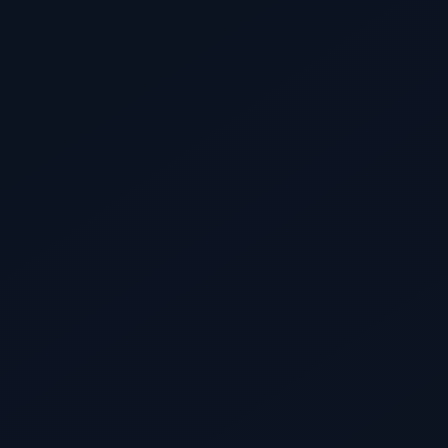
联系我们
关于我们
欢迎点击体验球盟会平台,球盟会官方网站是一家经国家相关部
门批准注册的合法游戏运营商,球盟会官方始终致力于电子商务
及IT产业的持续发展,通过赛事视频直播为用户带来最及时、最
高清、最立体化的体育赛事投注体验。
Copyright © 2026
友情链接：