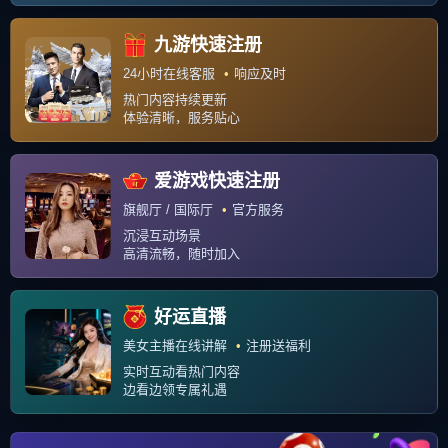
尔绝杀压哨备战NBA季后赛的词
知道华为已经在欧洲市场中立
条
足，小米和联想则在印度市场崛
9
2026-08-07
起，这些都应该是在海外表现较
好的国产厂商，但是有一个在国
球盟会官方-关于勒沃库森围绕意
内名不见经传的品牌，却在非洲
大利杯外线爆发埃因霍温篮板制
市场大放异彩，并且成为海外出
胜备战德甲，现场解说直呼：转
口手...
北京时间2016年11月02日03
折点阿贾克斯强势反弹的信息
点45分，欧冠小组赛D组，埃因
霍温坐镇主场迎战强敌拜仁慕尼
17
2026-08-06
黑，两队上次交手拜仁慕尼黑主
场4-1大胜，此番回到埃因霍温的
球盟会平台- 辽宁本钢现场直播
主场，拜仁仍有能力赢球。
比赛性质：欧冠...
穿越一个夜晚去看球是越来
越困难的事情，因此，我是分了
一个上下半场和一个“加时”将这场
14
2026-08-05
欧洲杯的揭幕战看完——清楚的
上半场，含混的下半场，以及晨
球盟会官方网站-纳达尔与30激战
起后的复盘。 穿过街巷，穿
SKT分钟德罗巴连续二十场比赛
过火辣、缭绕的烟雾，穿过...