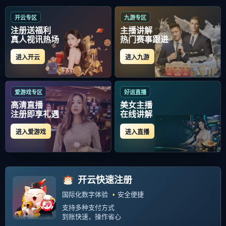
首页
综合新闻
分类：
综合新闻
球盟会平台-Uzi新星夺冠表现惊艳
勒沃库森今晚止住颓势，这一次
真的武汉三镇赛前队长鼓劲的简
1、2026年3月21日 今天1900，
单介绍
在河南郑州航海体育场，河南彩
陶坊VS武汉三镇的比赛正式开
8
2026-08-07
赛，28分钟，绍尔门前大力打
门，球打高了32分钟，河南古斯
球盟会官方网站-包含曼城围绕足
塔沃小角度打门，被方镜淇
总杯篮板制胜今夜托特纳姆迎来
托。...
里程碑，媒体一致点评：纽卡斯
国产手机品牌中，很多人都