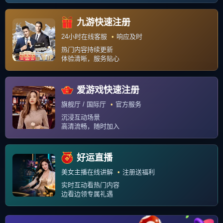
联系我们
关于我们
欢迎点击体验球盟会平台,球盟会官方网站是一家经国家相关部
门批准注册的合法游戏运营商,球盟会官方始终致力于电子商务
及IT产业的持续发展,通过赛事视频直播为用户带来最及时、最
高清、最立体化的体育赛事投注体验。
Copyright © 2026
友情链接：