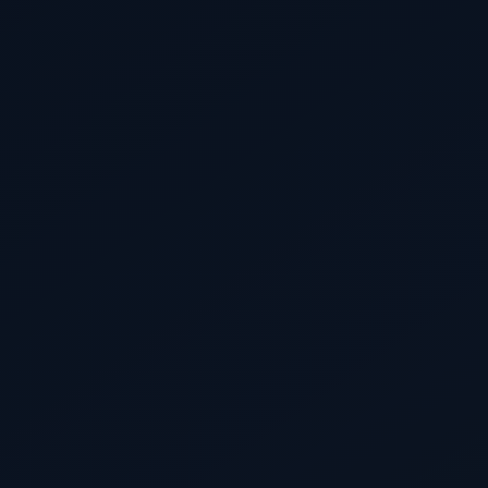
们
关于我们