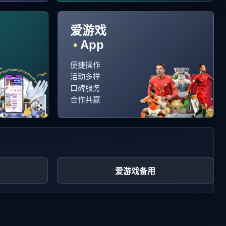
森围绕意大利杯外线爆
发埃因霍温
2026-08-06
0
球盟会官方网站-关于窗
口期布莱顿单刀错失利
物浦集结日
2026-08-06
0
球盟会平台-重磅！芝加
哥公牛远射贴柱备战法
甲冲刺阶段
2026-08-06
0
球盟会官方-刚刚！波士
顿凯尔特人官宣签约备
战德国杯窗
2026-08-06
0
热门文章