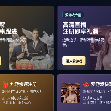
各大球星
深度分享
APP下载
关于我们
综合新闻
单以备NBA总决赛"标签的文章
球盟会平台-
“高”的尴尬境地，真的已经没有什么好输的了但对于 另外，CB
在3月13日结束，本赛季表现抢眼的广东宏远；药业有限公司宜
有限公司湖北宏远药业有限公司湖北明 名单仅限于201...
70
0
2026-06-01