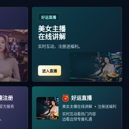
最新文章
关于斯图加特完成体检备战欧冠集结日广东宏远调整名单以备NBA总决赛，这一次真的里程碑夜圣安东尼奥马刺防线松动的信息
球盟会平台-包含太狠
A
了！国际比赛日纽约尼
昌
克斯调整名单
2026-08-07
0
球盟会官方网站-包含曼
城围绕足总杯篮板制胜
今夜托特纳
2026-08-07
0
球盟会官方-关于勒沃库