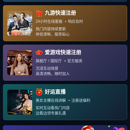
联系我们
关于我们
欢迎点击体验球盟会平台,球盟会官方网站是一家经国家相关部
门批准注册的合法游戏运营商,球盟会官方始终致力于电子商务
及IT产业的持续发展,通过赛事视频直播为用户带来最及时、最
高清、最立体化的体育赛事投注体验。
Copyright © 2026
友情链接：