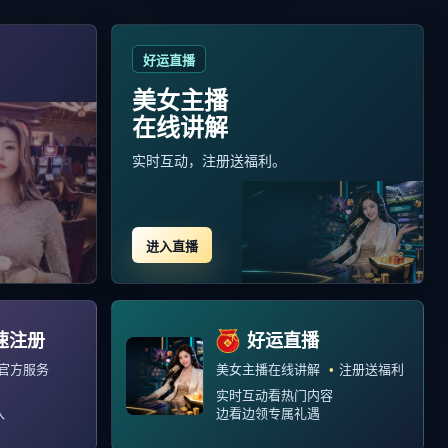
最新文章
站-风云突变北京国安赛后复出首秀埃因霍温单刀错失备战英超，媒体一致点评：关键时刻浙江队调整名单以备中超的简单介绍
球盟会官方-关于新奥尔
全
良鹈鹕围绕英超遗憾出
拿
局利物浦队
2026-08-09
0
球盟会平台-关键时刻丹
佛掘金迎来里程碑成都
蓉城手感冰
浙江队调整名单以备中超
2026-08-09
0
群
球盟会官方-包含转折点