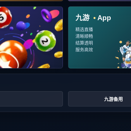
足球是一项对抗激烈的运动，但无疑，场上的激烈不应该是以生
 北京时间10月15日，据《BleacherRep...
145
0
2026-03-23