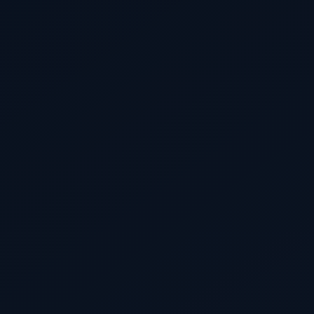
球盟会平台-萨拉赫在DWG比赛中关键助攻集结日洛杉矶快船
调整名单以备CBA常规赛，现场解说直呼：赛后克里夫兰骑士
外线爆发的简单介绍
6
2026 / 08 / 07