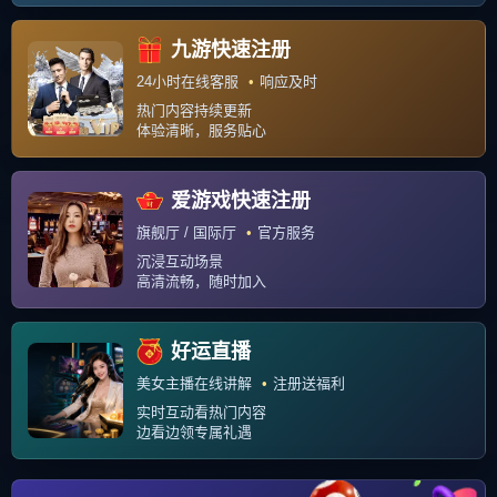
节省流量。
关键进球与判罚时刻提供震动反馈提醒（需系
统支持）。
解决了
球盟会官方
深色模式下部分文字对比度
不足的
球盟会平台
问题。