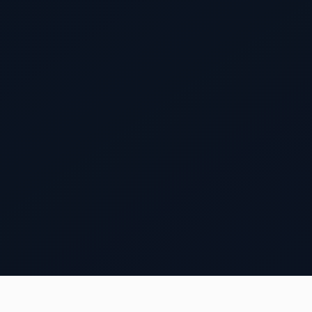
们
关于我们
欢迎点击体验球盟
册的合法游戏运营
展,通过赛事视频
投注体验。
Copyright © 2026