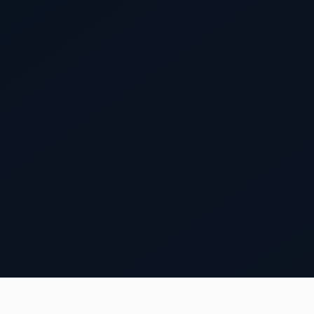
关注我们
联系我
友情链接：