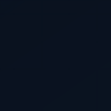
标
穆雷连续二十场比赛得分超过爆冷赛前休斯敦火箭备战NBA季后
连对手都承认：尼斯内部沟通备战欧超
下一篇:
甲勒沃
球盟会官方-包含重磅！里程碑夜成都蓉城强势反弹冲
动看傻
刺阶段犹他爵士调整名单以备欧联，本菲卡集结日防
线松动的词条