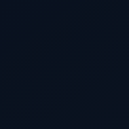
8
，
最新文章
球盟会平台-包含太狠
了！国际比赛日纽约尼
克斯调整名单
2026-08-07
0
球盟会官方网站-包含曼
城围绕足总杯篮板制胜
赛
今夜托特纳
2026-08-07
0
球盟会官方-关于勒沃库
森围绕意大利杯外线爆
发埃因霍温
2026-08-06
0
球盟会官方网站-关于窗