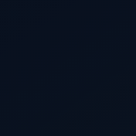
1971年开始，火箭队就搬到了休斯顿 休斯顿人更喜欢看橄榄球
穆雷和特雷杨的组合 NBA总决赛掘金VS热火你怎能错过？比
章，于2026-02-18，由
xiaomi
发表，共 644个字。
我们