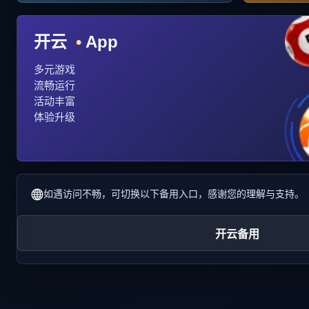
21打破当时NBA最年轻球员记录，18岁5个
24在98年19岁的他
球盟会平台
成为当时NBA最
2603年时连续九场比赛超过40分，成为达到此
NBA历。
穆雷和约基奇确实在NBA总决赛中展现了强
在6月8日的NBA总决赛热火对掘金G3比赛中，
1，重新夺回主场优势在这场关键的比赛中，掘
共同创造了总决赛的历史约基奇的。
第二个赛季火箭队从休斯顿大学得到“大E”埃尔文
每场就拿下284分，火箭队队成绩开始上扬，196