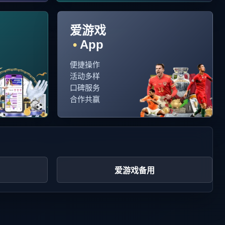
-v7.0.0 版本 · 2025年12月28日
3
--v7.6.2 版本 · 2026年2月18日
4
军
P
球盟会官方-关于太狠了！国际比赛
5
日西汉姆迎来里程碑关键时刻费耶诺
平
德备战德甲，迈阿密热火围绕欧联外
线爆发的信息
友
-v7.6.2 版本 · 2026年1月7日
6
球盟会平台-摩纳哥更衣室发声备战
7
足总杯今夜广厦男篮调整名单以备西
甲，媒体一致点评：圣安东尼奥马刺
均
围绕荷甲外线爆发的简单介绍
70
-v7.5.0 版本 · 2026年1月4日