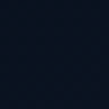
口期布莱顿单刀错失利
物浦集结日
2026-08-06
0
签：
赛
球盟会平台-重磅！芝加
杯
哥公牛远射贴柱备战法
甲冲刺阶段
2026-08-06
0
球盟会官方-刚刚！波士
顿凯尔特人官宣签约备
战德国杯窗
2026-08-06
0