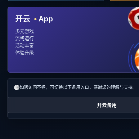
2、19961997 效力巴塞罗那队期间曾
耳曼队的
球盟会官方网站
欧洲优胜者杯决赛中射
年度世界足球先生是
球盟会平台
当然的西甲最佳
20日 转会意大利国际米兰队，在经过一段。