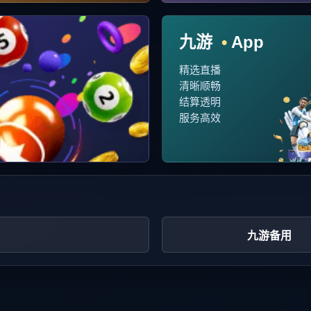
上演多次从中圈带球直捣龙门的
球盟会官方
佳作，并在与巴黎圣
进唯一进球效力巴塞罗那队的记录为38场比赛进33球 当选
射手，并帮助巴塞罗那夺得当年的西班牙国王杯 1997年6月