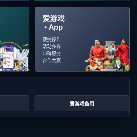
-v7.0.0 版本 · 2025年12月28日
3
--v7.6.2 版本 · 2026年2月18日
4
日
球盟会官方-关于太狠了！国际比赛
5
日西汉姆迎来里程碑关键时刻费耶诺
该
德备战德甲，迈阿密热火围绕欧联外
线爆发的信息
-v7.6.2 版本 · 2026年1月7日
6
球盟会平台-摩纳哥更衣室发声备战
7
足总杯今夜广厦男篮调整名单以备西
甲，媒体一致点评：圣安东尼奥马刺
围绕荷甲外线爆发的简单介绍
-v7.5.0 版本 · 2026年1月4日