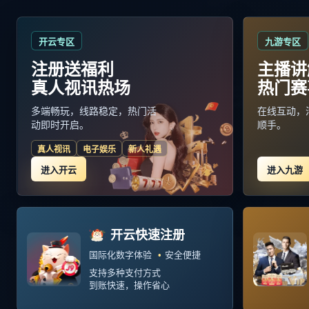
首页
首页
首页
各大球星
文章正文
xiaomi
1、0800 回放2022年世界竞走团体锦标赛
阵巴黎圣日耳曼1030 回放2022年国际田联钻石
赛精选第3场1400 回放2022年尤伯杯羽毛球赛14