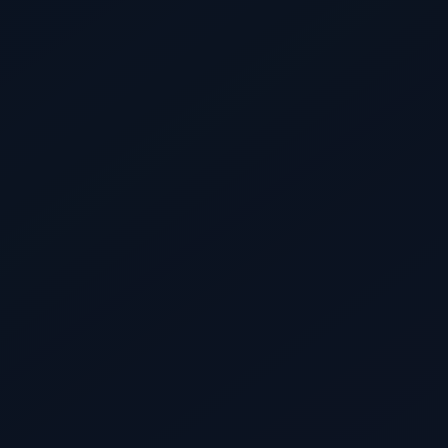
会平台,球盟会官方网站是一家经国家相关部门批准注
商,球盟会官方始终致力于电子商务及IT产业的持续发
直播为用户带来最及时、最高清、最立体化的体育赛事