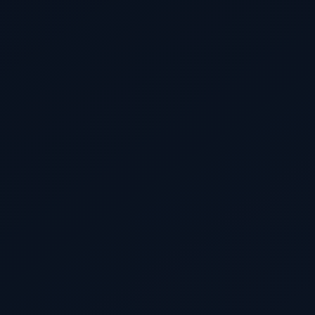
发布评论
暂时没
关注我们
联系我