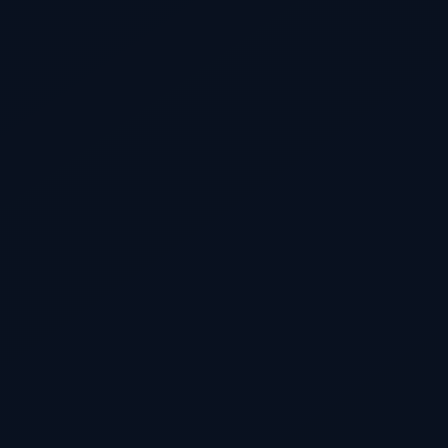
先。次节比赛，惠体-凯德顺顺加强防守，使得惠南学
校进攻端哑火，上半场比赛结束，双方战成18平手。
来到下半场，惠体-凯德顺顺迎来全员的爆发，几乎全
员得分，且在防守端丝毫没有放松，单节打出21:4，
并将优势保持到最后，最终以49:30拿下本场比赛的胜
利。恭喜惠体-凯德顺顺获得广东宏远·惠州市“体彩大
乐透杯”青少年篮球联赛的第五名；恭喜惠南学校获得
广东宏远·惠州市“体彩大乐透杯”青少年篮球联赛的第
六名。
▲全场数据