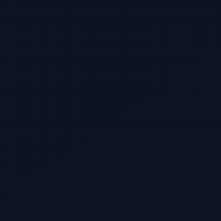
关注我们
联系我们
关于我们
欢迎点击体验球盟会平台,球盟会官方网站是一家经国家相关部
门批准注册的合法游戏运营商,球盟会官方始终致力于电子商务
及IT产业的持续发展,通过赛事视频直播为用户带来最及时、最
高清、最立体化的体育赛事投注体验。