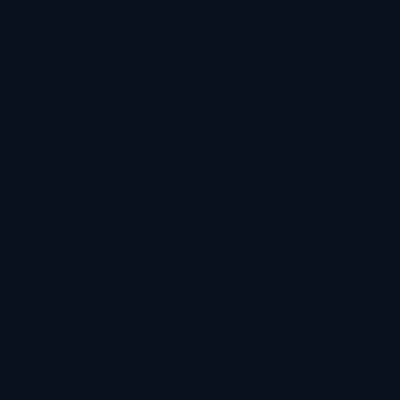
▲恭喜惠州篮球新人王—乐翔篮球俱乐部文
旺队
今 日 赛 果
飞人体育俱乐部：鹅城俱乐部3队 20：0
惠东中学：惠体俱乐部 68：43
惠体-凯德顺顺：惠南学校 49：30
惠州体校帝光队：鹅城俱乐部1队 55：59
乐翔篮球俱乐部：翔梦篮球俱乐部 53：51
精 彩 赛 况
◆