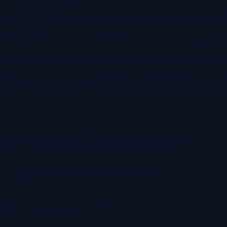
加时赛开始，乐翔3号突破造犯规，罚球先得
1分，随后乐翔8号钟泽豪突破造成翔梦10号孙俊杰五
犯下场，两罚也稳稳命中39:36。缺少强力前锋的情况
下，翔梦的进攻压力落在了9号范赵龙身上，但他不负
众望，关键时刻两罚全进，紧咬比分。1′02，双方再
次战成42:42平手。乐翔17号邱晓杰博的犯规，两罚进
一，随后26.7秒翔梦9号范赵龙突破造犯规，两罚进
1，43:43。乐翔执行最后一攻，最后一攻翔梦防守很
专注，使得乐翔不能轻易出手，最终成功将比赛拖进
第二个加时！