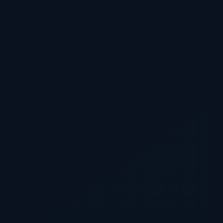
乐翔篮球俱乐部 53：51 翔梦篮球俱乐部