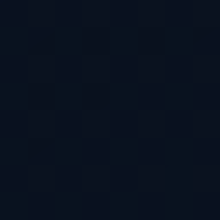
惠州体校帝光队 55：59鹅城俱乐部1队
本场季军争夺战由身穿黑色球服的惠州体校
帝光队迎战身穿白色球服的鹅城俱乐部1队。在主教练
缺席的情况下，惠州体校帝光队首节攻防两端均表现