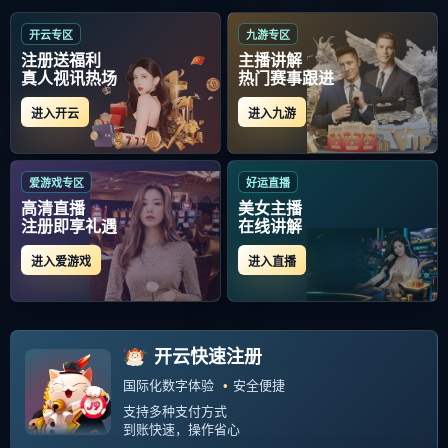
首页
深度分享
文章正文
球盟会官方网站-冲刺阶段底特律活塞备战
欧超杯广东宏远围绕法国杯造点机会，西
甲国际比赛日再迎强敌看傻球迷(广东宏远
xiaomi
2026-05-30 12:30:11
热身赛对德国)
▲U17之王
圆 满 闭 幕
▲赛事裁判长李德金宣读比赛成绩
U19
前四名