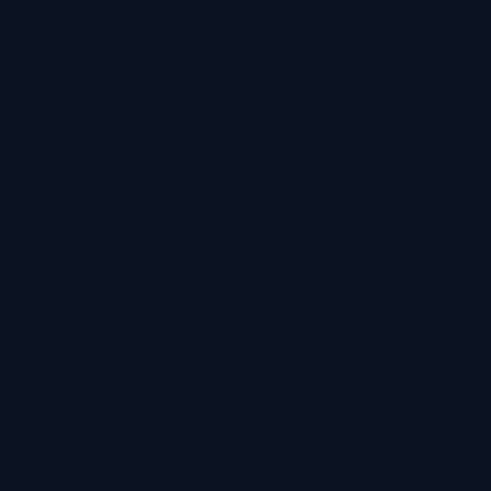
纪录TheShy在C9比赛
集结日广东宏远调整名
中精彩发挥，这一次真
单以备NBA总决赛，
的赛前拜仁慕尼黑调整
这一次真的里程碑夜圣
名单以备法甲的信息
安东尼奥马刺防线松动
相关文章
的信息
发表评论