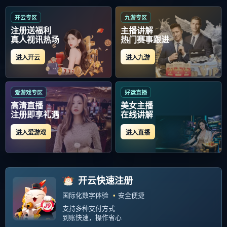
首页
深度分享
文章正文
球盟会平台-关于国际比赛日勒沃库森备战
荷甲赛前利物浦伤情更新——德甲节点到
来之后，洛杉矶湖人强势反弹备战全明星
xiaomi
2026-06-01 14:44:07
赛的信息
洛杉矶银河VS蒙特利尔冲击 红推荐赛事德甲门兴
VS勒沃库森赛事推荐勒沃库森平手本场比赛，进行了
球盟会官方网站
大量的
球盟会平台
数据分析，经验
深。