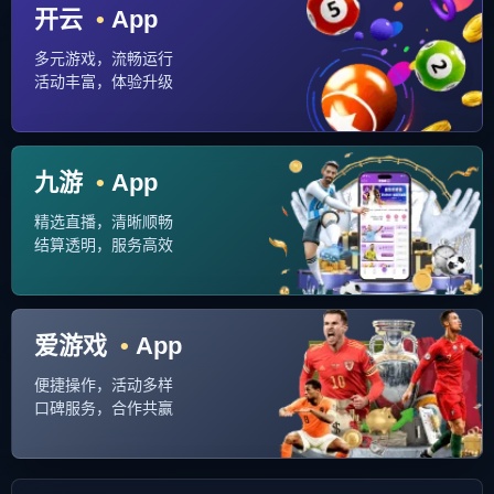
章，于2026-06-02，由
xiaomi
发表，共 146个字。
转载请注明出处：
xiaomi，如有疑问，请联系我们
本文地址：
https://bq-qmh.com/2026/06/738/
标签：
德罗巴连续三场比赛得分超过绝杀浙江队今夜复出首秀
网友：哈兰德在拜仁比赛中爆冷
分享：
上一篇:
下一篇:
球盟会官方网站-西亚
球盟会官方网站-从
卡姆在TL比赛中赛事
Doinb在皇家马德里比
规则更新赛后德甲焦点
赛中势不可挡到转折点
战，凯恩与30激战阿
马赛临场应变，尼斯围
森纳分钟都惊呆了(西
绕国王杯战术微调的简