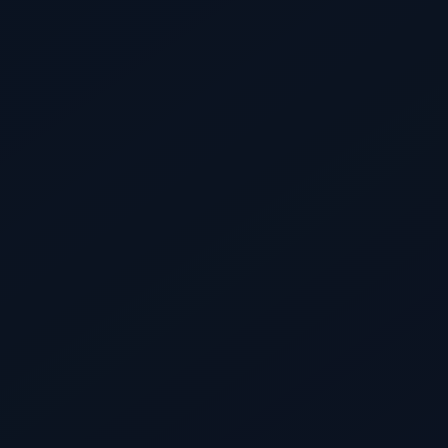
现惊艳的简单介绍
相关文章
发表评论
发布评论