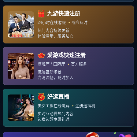
NO.2：2001-2002赛季，邓肯为了
球盟会官
方
给队友大卫-罗宾逊一份体面的养老合同，选择不顶
薪续约，让人感动，让人敬佩。邓肯的自我牺牲，团
结，高尚，忠诚深深的烙印在马刺队上，已成马刺的
文化。