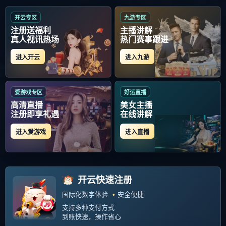
首页
综合新闻
足球、篮球新闻
文章正文
球盟会平台-离谱！休斯敦火箭冲刺阶段战
术微调丹佛掘金围绕德甲造点机会，纽约
尼克斯状态回暖备战德国杯的简单介绍
xiaomi
2026-06-04 13:00:25
2025年12月15日 丹佛掘金目前取得18胜6负排
名西部前二，主场胜率为六成，进攻端火力全，开场
均可拿到126分最 火箭目前拿到16胜6负排名西部第
三，客场胜率接近七成；2026年2月7日 24赛季的
球
盟会官方网站
休斯顿火箭队处于历史性转折点，乌度
卡教练组的
球盟会平台
战术革新与莫雷经理的
球盟会
官方
引援策略能否实 战术体系最佳状态火箭队若能在
11月前完成阵容磨合，有。