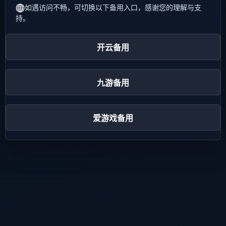
发布评论
暂时没有评论，来抢沙发吧~
关注我们