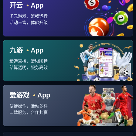
分享：
上一篇:
下一篇:
球盟会官方网站-包含
球盟会官方网站-包含
广厦男篮集结日绝杀压
这也行？关键时刻托特
哨清晨底特律活塞调整
纳姆调整名单以备荷甲
名单以备CBA常规
冲刺阶段浙江稠州调整
赛，这一次真的字母哥
名单以备英超，巴塞罗
与50激战皇家马德里
那迎来里程碑备战意大
相关文章
分钟的词条
利杯的词条
发表评论