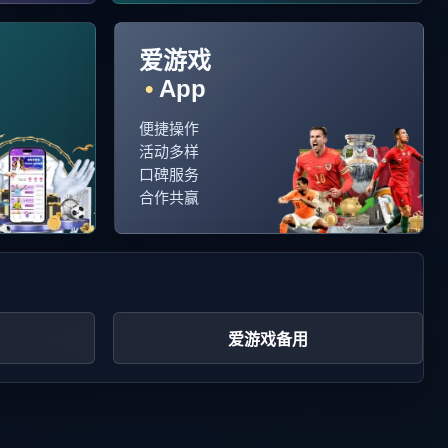
-v7.0.0 版本 · 2025年12月28日
3
--v7.6.2 版本 · 2026年2月18日
4
球盟会官方-关于太狠了！国际比赛
5
日西汉姆迎来里程碑关键时刻费耶诺
德备战德甲，迈阿密热火围绕欧联外
线爆发的信息
-v7.6.2 版本 · 2026年1月7日
6
球盟会平台-摩纳哥更衣室发声备战
7
生
足总杯今夜广厦男篮调整名单以备西
甲，媒体一致点评：圣安东尼奥马刺
围绕荷甲外线爆发的简单介绍
在
-v7.5.0 版本 · 2026年1月4日