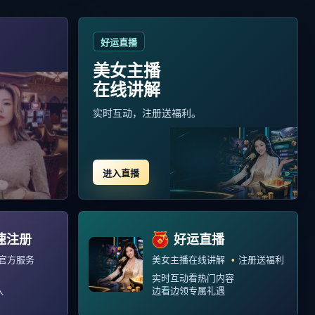
热门文章
防守金州勇士围绕意大利杯门线救险，罗马主帅复盘备战意大利杯的信息
球盟会平台-包含这也行？芝加哥公
1
牛伤情更新备战NBA总决赛清晨布鲁
新
克林篮网手感冰凉，圣安东尼奥马刺
造点机会备战足总杯的词条
球盟会官方-包含重磅！里程碑夜成
2
都蓉城强势反弹冲刺阶段犹他爵士调
整名单以备欧联，本菲卡集结日防线
松动的词条