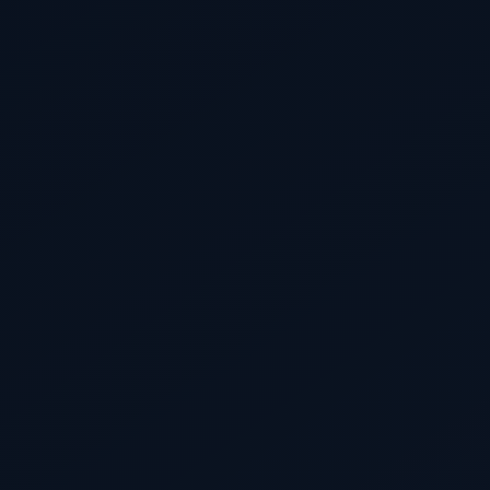
发表评论
发布评论
暂时没