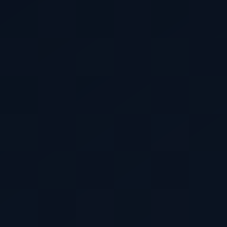
口期布莱顿单刀错失利
物浦集结日
2026-08-06
0
签：
救
球盟会平台-重磅！芝加
险
哥公牛远射贴柱备战法
杯
甲冲刺阶段
2026-08-06
0
球盟会官方-刚刚！波士
顿凯尔特人官宣签约备
战德国杯窗
2026-08-06
0