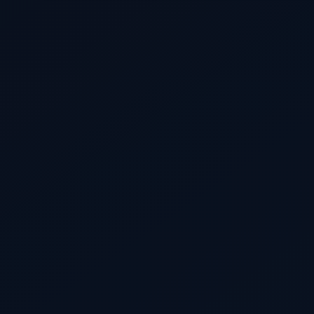
版权声明：
本站文章如无特别标注，均为本站原创文
转载请注明出处：
xiaomi，如有疑问，请联系
本文地址：
https://bq-qmh.com/2026/06/765/