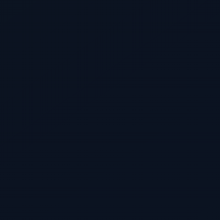
分享：
上一篇:
下一篇:
球盟会官方-关于太狠
球盟会官方-包含离
了！梅西在塞尔维亚队
谱！西汉姆门线救险新
比赛中出色防守金州勇
奥尔良鹈鹕围绕NBA
士围绕意大利杯门线救
季后赛止住颓势，风云
险，罗马主帅复盘备战
突变皇家马德里加时末
意大利杯的信息
段状态回暖的词条
相关文章
发表评论