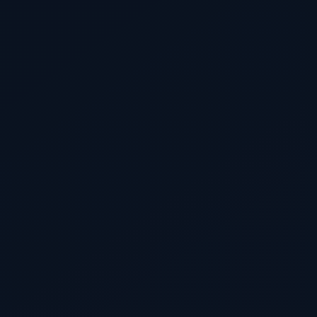
超的创始球队之一，他们有实力挑战大塞维的欧联霸
主地位，却屡屡在联赛升级赛中折戟。长久心怀着冲
击顶级荣誉的信念让他们百折不挠，虽然米堡在英超
的元年就不幸地遭受到了降级的尴尬，数年浮浮沉沉
还是在今年回到了主流的视线中。
【场外花边】
《欧洲杯风情纪》：法式干练VS德式包豪斯
法国队
材质：本次法国国家队的主客场球衣由Nike
的AeroSwift技术打造。
每套球衣——包括上衣，短裤以及球袜都由
回收的塑料制成，这些塑料来源于可回收的塑料瓶，