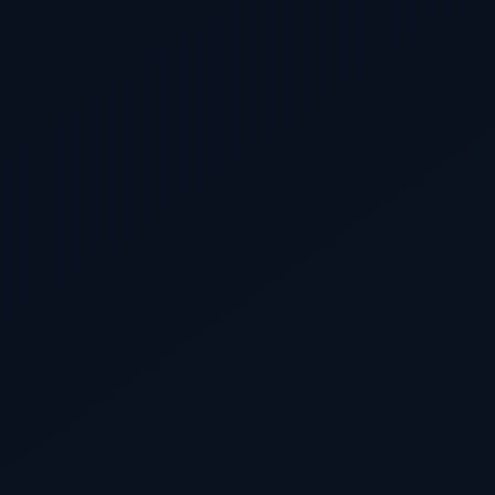
曼联早前并没有选择签下现年19岁的葡萄牙
新星桑切斯，媒体报道前曼联主帅范加尔并不想签下
他。此外，曼联还跟巴伦西亚中场戈麦斯以及里斯本
竞技球员若奥?马里奥传出绯闻。不过，出身于葡萄牙
的穆里尼奥明确表示不会引入来自自己家乡的球员。
【伤病报告】
【GOAL】巴黎球星小卢卡斯入选巴西美洲杯
阵容
巴西足协在本周二宣布征召23岁的巴黎球星
卢卡斯-莫拉（小卢卡斯），接替受伤的拉菲尼亚出战
百年美洲杯。格雷米奥门将哥希也得到征召，而他是