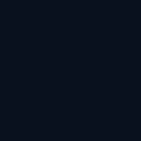
+关闭部分主场
在三月沃尔夫斯堡4-0击败汉诺威的的德甲联
赛上，狼堡球迷向球场投掷闪光弹一事有了最新的进
展。德国足协在本周一宣布对狼堡处以9万欧元的重磅
罚款，这也创下了俱乐部历史上最高的罚款金额，此
外，德国足协还对狼堡做出了关闭部分主场的惩罚。
【足坛言论】
【442】穆帅：不会只关注瓜帅 让他队得利
曼联新帅穆里尼奥表示，新赛季，他的目标
是提升球队的实力，而非只跟瓜迪奥拉“对着干”。“我