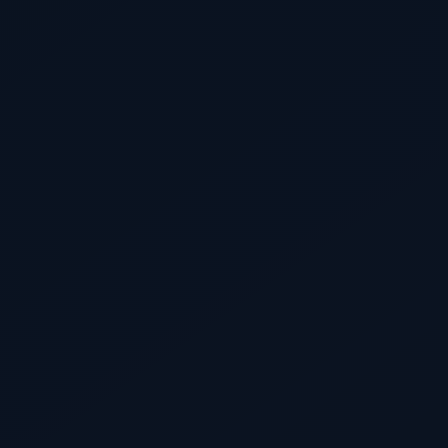
通过降解这些原料生产出好的纱线来构成球衣的面料
主体。每套球衣平均使用了16个回收的塑料瓶。
主场球衣
客场球衣
德国队
主场球衣
客场球衣